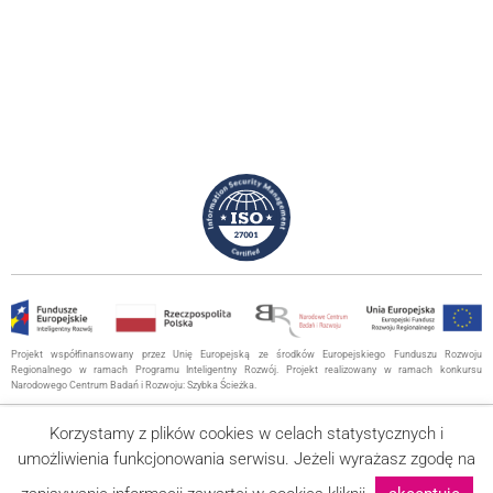
Projekt współfinansowany przez Unię Europejską ze środków Europejskiego Funduszu Rozwoju
Regionalnego w ramach Programu Inteligentny Rozwój. Projekt realizowany w ramach konkursu
Narodowego Centrum Badań i Rozwoju: Szybka Ścieżka.
RODO
Korzystamy z plików cookies w celach statystycznych i
Polityka prywatności
umożliwienia funkcjonowania serwisu. Jeżeli wyrażasz zgodę na
2022 © MdM