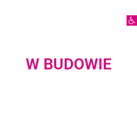
Otwórz pas
W BUDOWIE